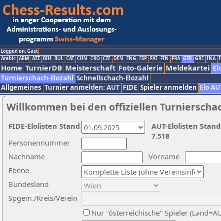
Logged on: Gast
Arabic
ARM
AZE
BIH
BUL
CAT
CHN
CRO
CZE
DEN
ENG
ESP
FAI
FIN
FRA
GER
GRE
INA
I
Home
TurnierDB
Meisterschaft
Foto-Galerie
Meldekartei
El
Turnierschach-Elozahl
Schnellschach-Elozahl
Allgemeines
Turnier anmelden: AUT
FIDE
Spieler anmelden
Elo AU
Willkommen bei den offiziellen Turnierscha
FIDE-Elolisten Stand
AUT-Elolisten Stand
7.518
Personennummer
Nachname
Vorname
Ebene
Bundesland
Spgem./Kreis/Verein
Nur "österreichische" Spieler (Land=A