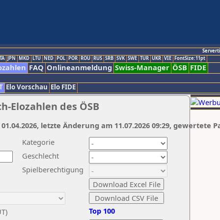
Servert
TA
JPN
MKD
LTU
NED
POL
POR
ROU
RUS
SRB
SVK
SWE
TUR
UKR
VIE
FontSize:11pt
ozahlen
FAQ
Onlineanmeldung
Swiss-Manager
ÖSB
FIDE
T
Elo Vorschau
Elo FIDE
ch-Elozahlen des ÖSB
 01.04.2026, letzte Änderung am 11.07.2026 09:29, gewertete P
Kategorie
Geschlecht
Spielberechtigung
Top 100
UT)