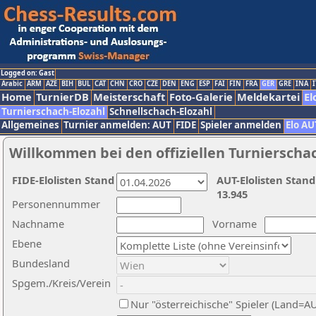
Logged on: Gast
Arabic
ARM
AZE
BIH
BUL
CAT
CHN
CRO
CZE
DEN
ENG
ESP
FAI
FIN
FRA
GER
GRE
INA
I
Home
TurnierDB
Meisterschaft
Foto-Galerie
Meldekartei
El
Turnierschach-Elozahl
Schnellschach-Elozahl
Allgemeines
Turnier anmelden: AUT
FIDE
Spieler anmelden
Elo AU
Willkommen bei den offiziellen Turnierscha
FIDE-Elolisten Stand
AUT-Elolisten Stand
13.945
Personennummer
Nachname
Vorname
Ebene
Bundesland
Spgem./Kreis/Verein
Nur "österreichische" Spieler (Land=A