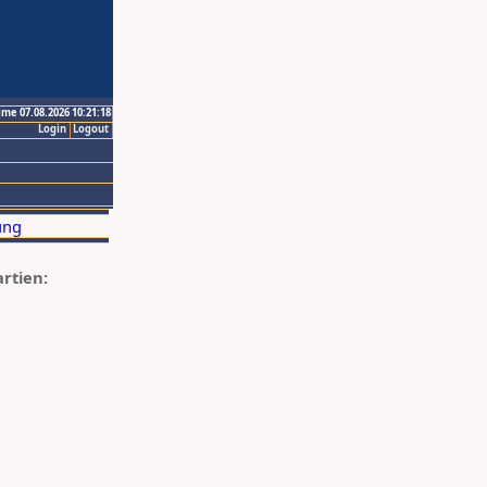
ime 07.08.2026 10:21:18
Login
Logout
artien: