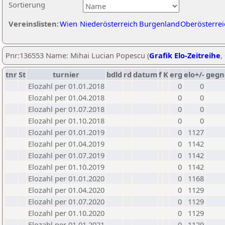
Sortierung
Vereinslisten:
Wien
Niederösterreich
Burgenland
Oberösterrei
Pnr:136553 Name: Mihai Lucian Popescu (
Grafik Elo-Zeitreihe
,
tnr
St
turnier
bdld
rd
datum
f
K
erg
elo+/-
gegn
Elozahl per 01.01.2018
0
0
Elozahl per 01.04.2018
0
0
Elozahl per 01.07.2018
0
0
Elozahl per 01.10.2018
0
0
Elozahl per 01.01.2019
0
1127
Elozahl per 01.04.2019
0
1142
Elozahl per 01.07.2019
0
1142
Elozahl per 01.10.2019
0
1142
Elozahl per 01.01.2020
0
1168
Elozahl per 01.04.2020
0
1129
Elozahl per 01.07.2020
0
1129
Elozahl per 01.10.2020
0
1129
Elozahl per 01.01.2021
0
1129