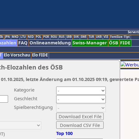
Servert
TA
JPN
MKD
LTU
NED
POL
POR
ROU
RUS
SRB
SVK
SWE
TUR
UKR
VIE
FontSize:11pt
ozahlen
FAQ
Onlineanmeldung
Swiss-Manager
ÖSB
FIDE
T
Elo Vorschau
Elo FIDE
ch-Elozahlen des ÖSB
 01.10.2025, letzte Änderung am 01.10.2025 09:19, gewertete P
Kategorie
Geschlecht
Spielberechtigung
Top 100
UT)