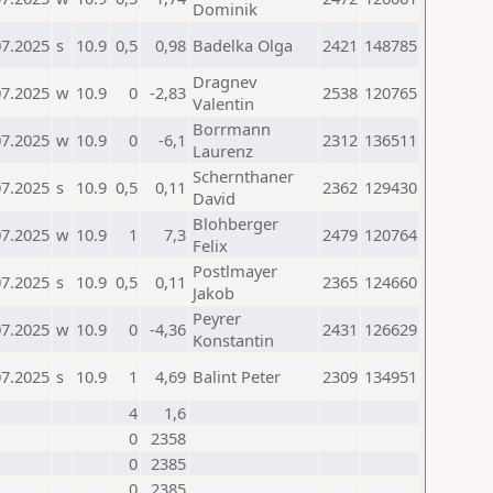
Dominik
07.2025
s
10.9
0,5
0,98
Badelka Olga
2421
148785
Dragnev
07.2025
w
10.9
0
-2,83
2538
120765
Valentin
Borrmann
07.2025
w
10.9
0
-6,1
2312
136511
Laurenz
Schernthaner
07.2025
s
10.9
0,5
0,11
2362
129430
David
Blohberger
07.2025
w
10.9
1
7,3
2479
120764
Felix
Postlmayer
07.2025
s
10.9
0,5
0,11
2365
124660
Jakob
Peyrer
07.2025
w
10.9
0
-4,36
2431
126629
Konstantin
07.2025
s
10.9
1
4,69
Balint Peter
2309
134951
4
1,6
0
2358
0
2385
0
2385