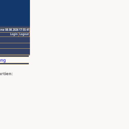
ime 08.08.2026 17:55:41
Login
Logout
artien: