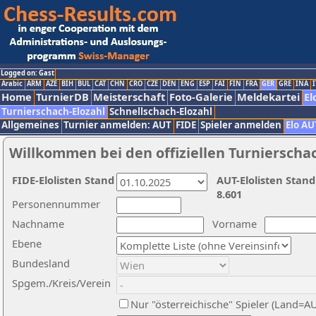
Logged on: Gast
Arabic
ARM
AZE
BIH
BUL
CAT
CHN
CRO
CZE
DEN
ENG
ESP
FAI
FIN
FRA
GER
GRE
INA
I
Home
TurnierDB
Meisterschaft
Foto-Galerie
Meldekartei
El
Turnierschach-Elozahl
Schnellschach-Elozahl
Allgemeines
Turnier anmelden: AUT
FIDE
Spieler anmelden
Elo AU
Willkommen bei den offiziellen Turnierscha
FIDE-Elolisten Stand
AUT-Elolisten Stand
8.601
Personennummer
Nachname
Vorname
Ebene
Bundesland
Spgem./Kreis/Verein
Nur "österreichische" Spieler (Land=A