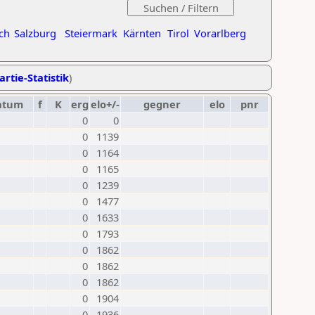
ch
Salzburg
Steiermark
Kärnten
Tirol
Vorarlberg
artie-Statistik
)
atum
f
K
erg
elo+/-
gegner
elo
pnr
0
0
0
1139
0
1164
0
1165
0
1239
0
1477
0
1633
0
1793
0
1862
0
1862
0
1862
0
1904
0
1936