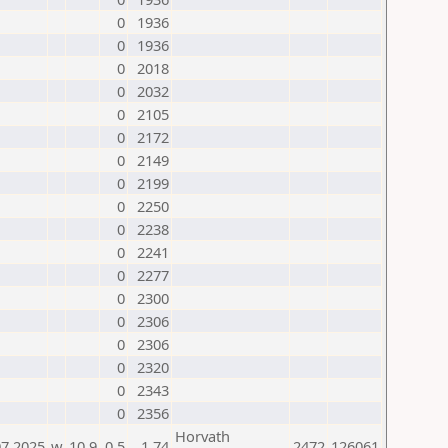
0
1936
0
1936
0
2018
0
2032
0
2105
0
2172
0
2149
0
2199
0
2250
0
2238
0
2241
0
2277
0
2300
0
2306
0
2306
0
2320
0
2343
0
2356
Horvath
07.2025
w
10.9
0,5
1,74
2472
126061