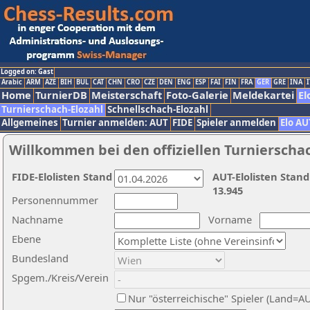
Logged on: Gast
Arabic
ARM
AZE
BIH
BUL
CAT
CHN
CRO
CZE
DEN
ENG
ESP
FAI
FIN
FRA
GER
GRE
INA
I
Home
TurnierDB
Meisterschaft
Foto-Galerie
Meldekartei
El
Turnierschach-Elozahl
Schnellschach-Elozahl
Allgemeines
Turnier anmelden: AUT
FIDE
Spieler anmelden
Elo AU
Willkommen bei den offiziellen Turnierscha
FIDE-Elolisten Stand
AUT-Elolisten Stand
13.945
Personennummer
Nachname
Vorname
Ebene
Bundesland
Spgem./Kreis/Verein
Nur "österreichische" Spieler (Land=A