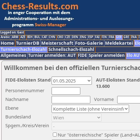
Logged on: Gast
Arabic
ARM
AZE
BIH
BUL
CAT
CHN
CRO
CZE
DEN
ENG
ESP
FAI
FIN
FRA
GER
GRE
INA
I
Home
TurnierDB
Meisterschaft
Foto-Galerie
Meldekartei
El
Turnierschach-Elozahl
Schnellschach-Elozahl
Allgemeines
Turnier anmelden: AUT
FIDE
Spieler anmelden
Elo AU
Willkommen bei den offiziellen Turnierscha
FIDE-Elolisten Stand
AUT-Elolisten Stand
13.600
Personennummer
Nachname
Vorname
Ebene
Bundesland
Spgem./Kreis/Verein
Nur "österreichische" Spieler (Land=A