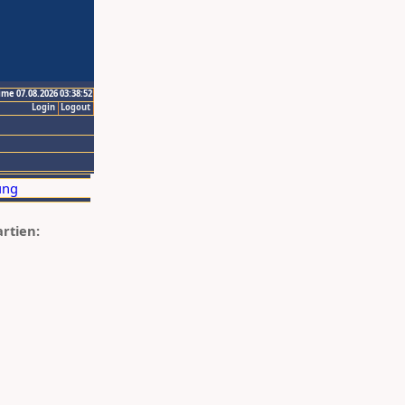
ime 07.08.2026 03:38:52
Login
Logout
artien: