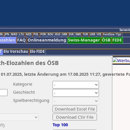
Servert
TA
JPN
MKD
LTU
NED
POL
POR
ROU
RUS
SRB
SVK
SWE
TUR
UKR
VIE
FontSize:11pt
ozahlen
FAQ
Onlineanmeldung
Swiss-Manager
ÖSB
FIDE
T
Elo Vorschau
Elo FIDE
ch-Elozahlen des ÖSB
 01.07.2025, letzte Änderung am 17.08.2025 11:27, gewertete P
Kategorie
Geschlecht
Spielberechtigung
Top 100
UT)