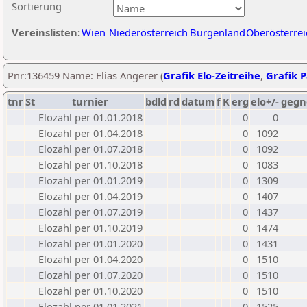
Sortierung
Vereinslisten:
Wien
Niederösterreich
Burgenland
Oberösterrei
Pnr:136459 Name: Elias Angerer (
Grafik Elo-Zeitreihe
,
Grafik P
tnr
St
turnier
bdld
rd
datum
f
K
erg
elo+/-
gegn
Elozahl per 01.01.2018
0
0
Elozahl per 01.04.2018
0
1092
Elozahl per 01.07.2018
0
1092
Elozahl per 01.10.2018
0
1083
Elozahl per 01.01.2019
0
1309
Elozahl per 01.04.2019
0
1407
Elozahl per 01.07.2019
0
1437
Elozahl per 01.10.2019
0
1474
Elozahl per 01.01.2020
0
1431
Elozahl per 01.04.2020
0
1510
Elozahl per 01.07.2020
0
1510
Elozahl per 01.10.2020
0
1510
Elozahl per 01.01.2021
0
1525