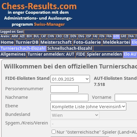
Logged on: Gast
Arabic
ARM
AZE
BIH
BUL
CAT
CHN
CRO
CZE
DEN
ENG
ESP
FAI
FIN
FRA
GER
GRE
INA
I
Home
TurnierDB
Meisterschaft
Foto-Galerie
Meldekartei
El
Turnierschach-Elozahl
Schnellschach-Elozahl
Allgemeines
Turnier anmelden: AUT
FIDE
Spieler anmelden
Elo AU
Willkommen bei den offiziellen Turnierscha
FIDE-Elolisten Stand
AUT-Elolisten Stand
7.518
Personennummer
Nachname
Vorname
Ebene
Bundesland
Spgem./Kreis/Verein
Nur "österreichische" Spieler (Land=A