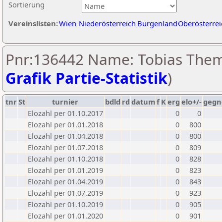
Sortierung
Vereinslisten:
Wien
Niederösterreich
Burgenland
Oberösterrei
Pnr:136442 Name: Tobias Them
Grafik Partie-Statistik
)
tnr
St
turnier
bdld
rd
datum
f
K
erg
elo+/-
gegn
Elozahl per 01.10.2017
0
0
Elozahl per 01.01.2018
0
800
Elozahl per 01.04.2018
0
800
Elozahl per 01.07.2018
0
809
Elozahl per 01.10.2018
0
828
Elozahl per 01.01.2019
0
823
Elozahl per 01.04.2019
0
843
Elozahl per 01.07.2019
0
923
Elozahl per 01.10.2019
0
905
Elozahl per 01.01.2020
0
901