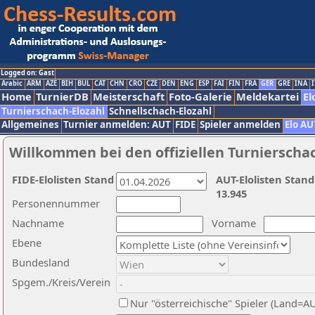
Logged on: Gast
Arabic
ARM
AZE
BIH
BUL
CAT
CHN
CRO
CZE
DEN
ENG
ESP
FAI
FIN
FRA
GER
GRE
INA
I
Home
TurnierDB
Meisterschaft
Foto-Galerie
Meldekartei
El
Turnierschach-Elozahl
Schnellschach-Elozahl
Allgemeines
Turnier anmelden: AUT
FIDE
Spieler anmelden
Elo AU
Willkommen bei den offiziellen Turnierscha
FIDE-Elolisten Stand
AUT-Elolisten Stand
13.945
Personennummer
Nachname
Vorname
Ebene
Bundesland
Spgem./Kreis/Verein
Nur "österreichische" Spieler (Land=A