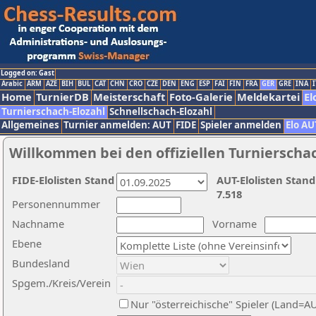
Logged on: Gast
Arabic
ARM
AZE
BIH
BUL
CAT
CHN
CRO
CZE
DEN
ENG
ESP
FAI
FIN
FRA
GER
GRE
INA
I
Home
TurnierDB
Meisterschaft
Foto-Galerie
Meldekartei
El
Turnierschach-Elozahl
Schnellschach-Elozahl
Allgemeines
Turnier anmelden: AUT
FIDE
Spieler anmelden
Elo AU
Willkommen bei den offiziellen Turnierscha
FIDE-Elolisten Stand
AUT-Elolisten Stand
7.518
Personennummer
Nachname
Vorname
Ebene
Bundesland
Spgem./Kreis/Verein
Nur "österreichische" Spieler (Land=A