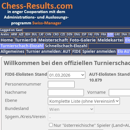
Logged on: Gast
Arabic
ARM
AZE
BIH
BUL
CAT
CHN
CRO
CZE
DEN
ENG
ESP
FAI
FIN
FRA
GER
GRE
INA
I
Home
TurnierDB
Meisterschaft
Foto-Galerie
Meldekartei
El
Turnierschach-Elozahl
Schnellschach-Elozahl
Allgemeines
Turnier anmelden: AUT
FIDE
Spieler anmelden
Elo AU
Willkommen bei den offiziellen Turnierscha
FIDE-Elolisten Stand
AUT-Elolisten Stand
10.879
Personennummer
Nachname
Vorname
Ebene
Bundesland
Spgem./Kreis/Verein
Nur "österreichische" Spieler (Land=A