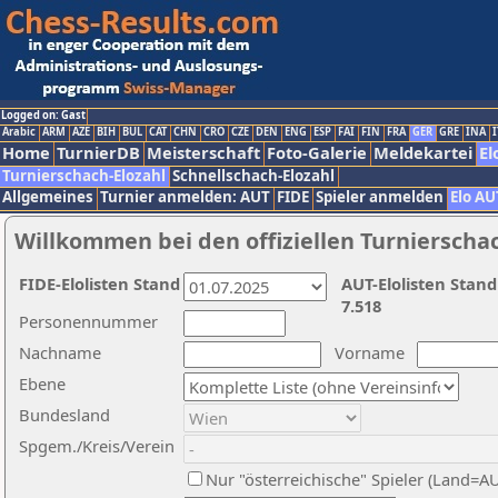
Logged on: Gast
Arabic
ARM
AZE
BIH
BUL
CAT
CHN
CRO
CZE
DEN
ENG
ESP
FAI
FIN
FRA
GER
GRE
INA
I
Home
TurnierDB
Meisterschaft
Foto-Galerie
Meldekartei
El
Turnierschach-Elozahl
Schnellschach-Elozahl
Allgemeines
Turnier anmelden: AUT
FIDE
Spieler anmelden
Elo AU
Willkommen bei den offiziellen Turnierscha
FIDE-Elolisten Stand
AUT-Elolisten Stand
7.518
Personennummer
Nachname
Vorname
Ebene
Bundesland
Spgem./Kreis/Verein
Nur "österreichische" Spieler (Land=A