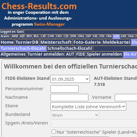
Logged on: Gast
Arabic
ARM
AZE
BIH
BUL
CAT
CHN
CRO
CZE
DEN
ENG
ESP
FAI
FIN
FRA
GER
GRE
INA
I
Home
TurnierDB
Meisterschaft
Foto-Galerie
Meldekartei
El
Turnierschach-Elozahl
Schnellschach-Elozahl
Allgemeines
Turnier anmelden: AUT
FIDE
Spieler anmelden
Elo AU
Willkommen bei den offiziellen Turnierscha
FIDE-Elolisten Stand
AUT-Elolisten Stand
7.518
Personennummer
Nachname
Vorname
Ebene
Bundesland
Spgem./Kreis/Verein
Nur "österreichische" Spieler (Land=A