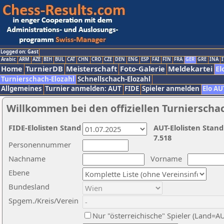
Logged on: Gast
Arabic
ARM
AZE
BIH
BUL
CAT
CHN
CRO
CZE
DEN
ENG
ESP
FAI
FIN
FRA
GER
GRE
INA
I
Home
TurnierDB
Meisterschaft
Foto-Galerie
Meldekartei
El
Turnierschach-Elozahl
Schnellschach-Elozahl
Allgemeines
Turnier anmelden: AUT
FIDE
Spieler anmelden
Elo AU
Willkommen bei den offiziellen Turnierscha
FIDE-Elolisten Stand
AUT-Elolisten Stand
7.518
Personennummer
Nachname
Vorname
Ebene
Bundesland
Spgem./Kreis/Verein
Nur "österreichische" Spieler (Land=A