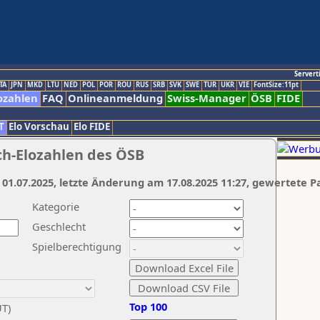
Servert
TA
JPN
MKD
LTU
NED
POL
POR
ROU
RUS
SRB
SVK
SWE
TUR
UKR
VIE
FontSize:11pt
ozahlen
FAQ
Onlineanmeldung
Swiss-Manager
ÖSB
FIDE
T
Elo Vorschau
Elo FIDE
ch-Elozahlen des ÖSB
 01.07.2025, letzte Änderung am 17.08.2025 11:27, gewertete P
Kategorie
Geschlecht
Spielberechtigung
Top 100
UT)