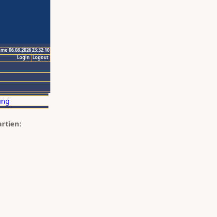
ime 06.08.2026 23:32:10
Login
Logout
artien: