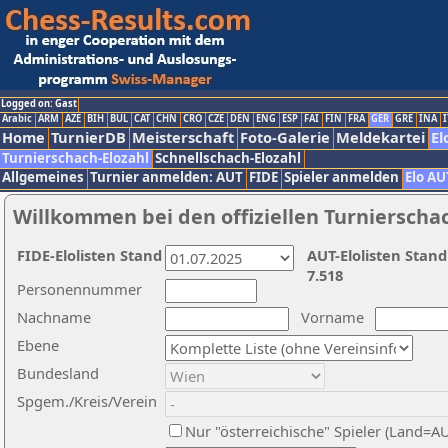
Logged on: Gast
Arabic
ARM
AZE
BIH
BUL
CAT
CHN
CRO
CZE
DEN
ENG
ESP
FAI
FIN
FRA
GER
GRE
INA
I
Home
TurnierDB
Meisterschaft
Foto-Galerie
Meldekartei
El
Turnierschach-Elozahl
Schnellschach-Elozahl
Allgemeines
Turnier anmelden: AUT
FIDE
Spieler anmelden
Elo AU
Willkommen bei den offiziellen Turnierscha
FIDE-Elolisten Stand
AUT-Elolisten Stand
7.518
Personennummer
Nachname
Vorname
Ebene
Bundesland
Spgem./Kreis/Verein
Nur "österreichische" Spieler (Land=A