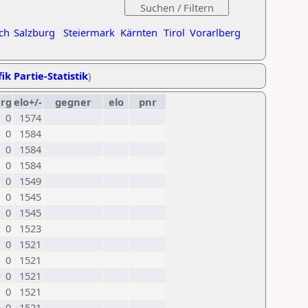
ch
Salzburg
Steiermark
Kärnten
Tirol
Vorarlberg
ik Partie-Statistik
)
erg
elo+/-
gegner
elo
pnr
0
1574
0
1584
0
1584
0
1584
0
1549
0
1545
0
1545
0
1523
0
1521
0
1521
0
1521
0
1521
0
1521