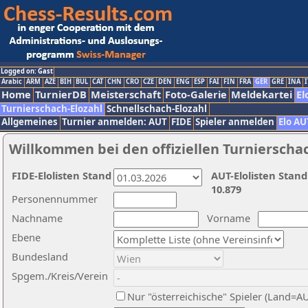
Logged on: Gast
Arabic
ARM
AZE
BIH
BUL
CAT
CHN
CRO
CZE
DEN
ENG
ESP
FAI
FIN
FRA
GER
GRE
INA
I
Home
TurnierDB
Meisterschaft
Foto-Galerie
Meldekartei
El
Turnierschach-Elozahl
Schnellschach-Elozahl
Allgemeines
Turnier anmelden: AUT
FIDE
Spieler anmelden
Elo AU
Willkommen bei den offiziellen Turnierscha
FIDE-Elolisten Stand
AUT-Elolisten Stand
10.879
Personennummer
Nachname
Vorname
Ebene
Bundesland
Spgem./Kreis/Verein
Nur "österreichische" Spieler (Land=A