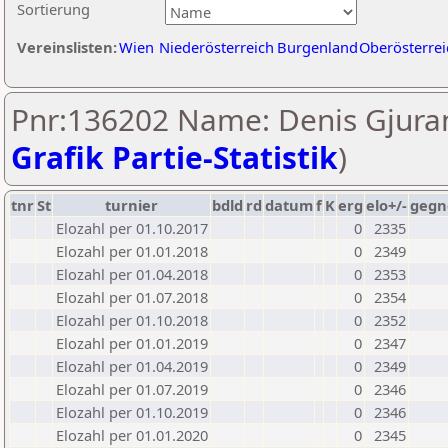
Sortierung
Vereinslisten:
Wien
Niederösterreich
Burgenland
Oberösterrei
Pnr:136202 Name: Denis Gjuran
Grafik Partie-Statistik
)
tnr
St
turnier
bdld
rd
datum
f
K
erg
elo+/-
gegn
Elozahl per 01.10.2017
0
2335
Elozahl per 01.01.2018
0
2349
Elozahl per 01.04.2018
0
2353
Elozahl per 01.07.2018
0
2354
Elozahl per 01.10.2018
0
2352
Elozahl per 01.01.2019
0
2347
Elozahl per 01.04.2019
0
2349
Elozahl per 01.07.2019
0
2346
Elozahl per 01.10.2019
0
2346
Elozahl per 01.01.2020
0
2345