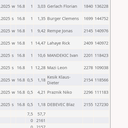
.2025
w
16.8
1
3,03
Gerlach Florian
1840
136228
.2025
s
16.8
1
1,35
Burger Clemens
1699
144752
.2025
w
16.8
1
9,42
Rempe Jonas
2145
140976
.2025
w
16.8
1
14,47
Lahaye Rick
2409
140972
.2025
s
16.8
1
10,6
MANDEKIC Ivan
2201
118423
.2025
s
16.8
1
12,28
Mazi Leon
2278
109038
Kesik Klaus-
.2025
w
16.8
0,5
1,18
2154
118566
Dieter
.2025
w
16.8
0,5
4,21
Praznik Niko
2296
111183
.2025
s
16.8
0,5
1,18
DEBEVEC Blaz
2155
127230
7,5
57,7
0
2161
0
2157