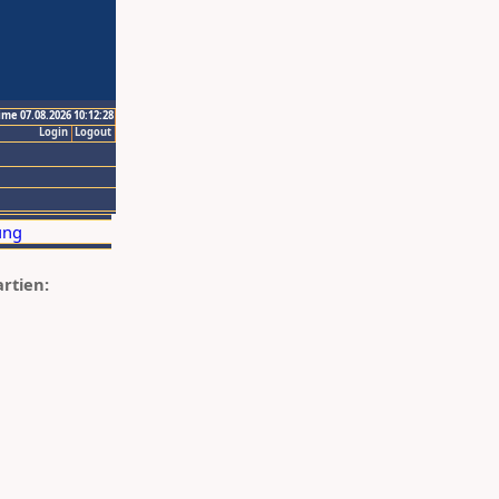
ime 07.08.2026 10:12:28
Login
Logout
artien: