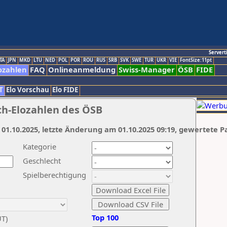
Servert
TA
JPN
MKD
LTU
NED
POL
POR
ROU
RUS
SRB
SVK
SWE
TUR
UKR
VIE
FontSize:11pt
ozahlen
FAQ
Onlineanmeldung
Swiss-Manager
ÖSB
FIDE
T
Elo Vorschau
Elo FIDE
ch-Elozahlen des ÖSB
 01.10.2025, letzte Änderung am 01.10.2025 09:19, gewertete P
Kategorie
Geschlecht
Spielberechtigung
Top 100
UT)