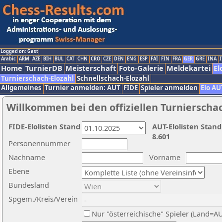
Logged on: Gast
Arabic
ARM
AZE
BIH
BUL
CAT
CHN
CRO
CZE
DEN
ENG
ESP
FAI
FIN
FRA
GER
GRE
INA
I
Home
TurnierDB
Meisterschaft
Foto-Galerie
Meldekartei
El
Turnierschach-Elozahl
Schnellschach-Elozahl
Allgemeines
Turnier anmelden: AUT
FIDE
Spieler anmelden
Elo AU
Willkommen bei den offiziellen Turnierscha
FIDE-Elolisten Stand
AUT-Elolisten Stand
8.601
Personennummer
Nachname
Vorname
Ebene
Bundesland
Spgem./Kreis/Verein
Nur "österreichische" Spieler (Land=A