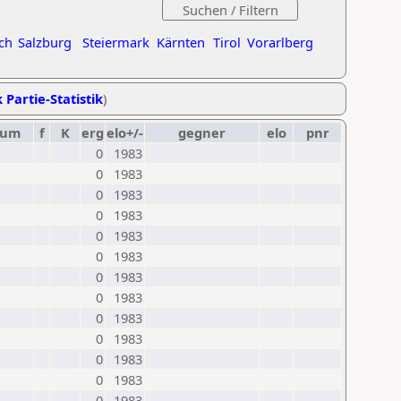
ch
Salzburg
Steiermark
Kärnten
Tirol
Vorarlberg
 Partie-Statistik
)
tum
f
K
erg
elo+/-
gegner
elo
pnr
0
1983
0
1983
0
1983
0
1983
0
1983
0
1983
0
1983
0
1983
0
1983
0
1983
0
1983
0
1983
0
1983