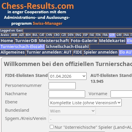
Logged on: Gast
Arabic
ARM
AZE
BIH
BUL
CAT
CHN
CRO
CZE
DEN
ENG
ESP
FAI
FIN
FRA
GER
GRE
INA
I
Home
TurnierDB
Meisterschaft
Foto-Galerie
Meldekartei
El
Turnierschach-Elozahl
Schnellschach-Elozahl
Allgemeines
Turnier anmelden: AUT
FIDE
Spieler anmelden
Elo AU
Willkommen bei den offiziellen Turnierscha
FIDE-Elolisten Stand
AUT-Elolisten Stand
13.945
Personennummer
Nachname
Vorname
Ebene
Bundesland
Spgem./Kreis/Verein
Nur "österreichische" Spieler (Land=A