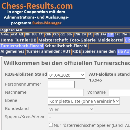
Logged on: Gast
Arabic
ARM
AZE
BIH
BUL
CAT
CHN
CRO
CZE
DEN
ENG
ESP
FAI
FIN
FRA
GER
GRE
INA
I
Home
TurnierDB
Meisterschaft
Foto-Galerie
Meldekartei
El
Turnierschach-Elozahl
Schnellschach-Elozahl
Allgemeines
Turnier anmelden: AUT
FIDE
Spieler anmelden
Elo AU
Willkommen bei den offiziellen Turnierscha
FIDE-Elolisten Stand
AUT-Elolisten Stand
13.945
Personennummer
Nachname
Vorname
Ebene
Bundesland
Spgem./Kreis/Verein
Nur "österreichische" Spieler (Land=A