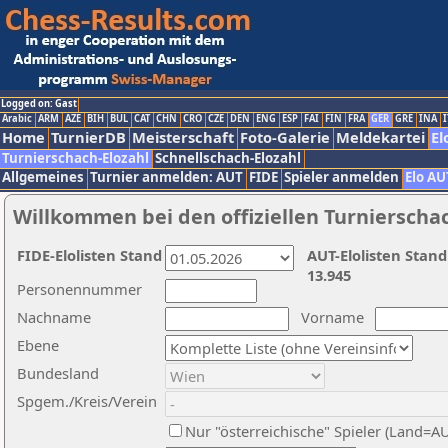
Logged on: Gast
Arabic
ARM
AZE
BIH
BUL
CAT
CHN
CRO
CZE
DEN
ENG
ESP
FAI
FIN
FRA
GER
GRE
INA
I
Home
TurnierDB
Meisterschaft
Foto-Galerie
Meldekartei
El
Turnierschach-Elozahl
Schnellschach-Elozahl
Allgemeines
Turnier anmelden: AUT
FIDE
Spieler anmelden
Elo AU
Willkommen bei den offiziellen Turnierscha
FIDE-Elolisten Stand
AUT-Elolisten Stand
13.945
Personennummer
Nachname
Vorname
Ebene
Bundesland
Spgem./Kreis/Verein
Nur "österreichische" Spieler (Land=A