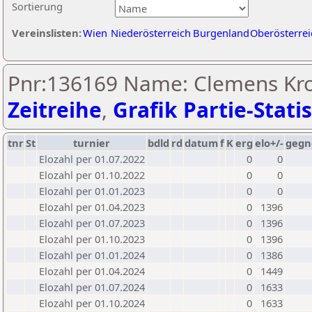
Sortierung
Vereinslisten:
Wien
Niederösterreich
Burgenland
Oberösterrei
Pnr:136169 Name: Clemens Krop
Zeitreihe
,
Grafik Partie-Statis
tnr
St
turnier
bdld
rd
datum
f
K
erg
elo+/-
gegn
Elozahl per 01.07.2022
0
0
Elozahl per 01.10.2022
0
0
Elozahl per 01.01.2023
0
0
Elozahl per 01.04.2023
0
1396
Elozahl per 01.07.2023
0
1396
Elozahl per 01.10.2023
0
1396
Elozahl per 01.01.2024
0
1386
Elozahl per 01.04.2024
0
1449
Elozahl per 01.07.2024
0
1633
Elozahl per 01.10.2024
0
1633