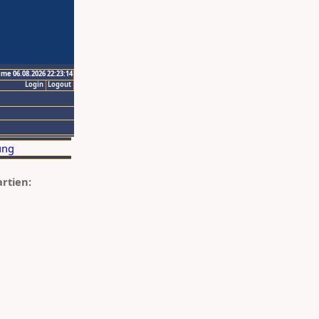
ime 06.08.2026 22:23:14
Login
Logout
artien: