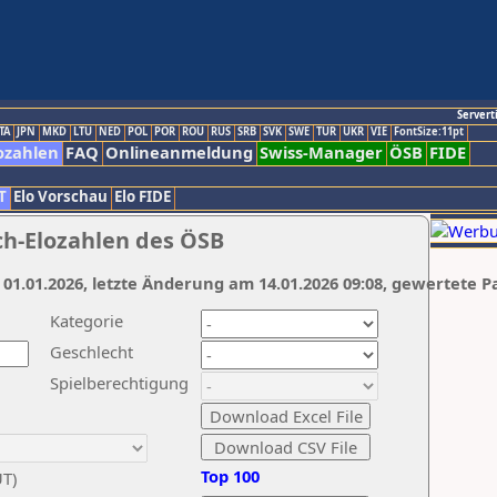
Servert
TA
JPN
MKD
LTU
NED
POL
POR
ROU
RUS
SRB
SVK
SWE
TUR
UKR
VIE
FontSize:11pt
ozahlen
FAQ
Onlineanmeldung
Swiss-Manager
ÖSB
FIDE
T
Elo Vorschau
Elo FIDE
ch-Elozahlen des ÖSB
 01.01.2026, letzte Änderung am 14.01.2026 09:08, gewertete P
Kategorie
Geschlecht
Spielberechtigung
Top 100
UT)