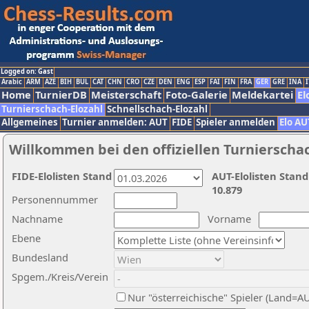
Logged on: Gast
Arabic
ARM
AZE
BIH
BUL
CAT
CHN
CRO
CZE
DEN
ENG
ESP
FAI
FIN
FRA
GER
GRE
INA
I
Home
TurnierDB
Meisterschaft
Foto-Galerie
Meldekartei
El
Turnierschach-Elozahl
Schnellschach-Elozahl
Allgemeines
Turnier anmelden: AUT
FIDE
Spieler anmelden
Elo AU
Willkommen bei den offiziellen Turnierscha
FIDE-Elolisten Stand
AUT-Elolisten Stand
10.879
Personennummer
Nachname
Vorname
Ebene
Bundesland
Spgem./Kreis/Verein
Nur "österreichische" Spieler (Land=A