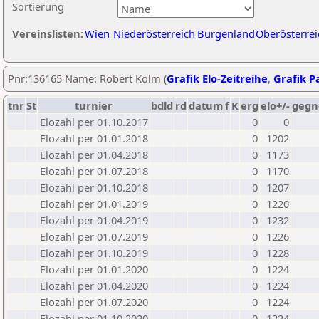
Sortierung
Vereinslisten:
Wien
Niederösterreich
Burgenland
Oberösterrei
Pnr:136165 Name: Robert Kolm (
Grafik Elo-Zeitreihe
,
Grafik Pa
tnr
St
turnier
bdld
rd
datum
f
K
erg
elo+/-
gegn
Elozahl per 01.10.2017
0
0
Elozahl per 01.01.2018
0
1202
Elozahl per 01.04.2018
0
1173
Elozahl per 01.07.2018
0
1170
Elozahl per 01.10.2018
0
1207
Elozahl per 01.01.2019
0
1220
Elozahl per 01.04.2019
0
1232
Elozahl per 01.07.2019
0
1226
Elozahl per 01.10.2019
0
1228
Elozahl per 01.01.2020
0
1224
Elozahl per 01.04.2020
0
1224
Elozahl per 01.07.2020
0
1224
Elozahl per 01.10.2020
0
1224