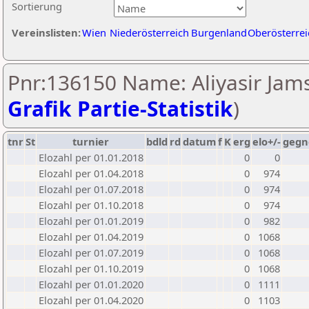
Sortierung
Vereinslisten:
Wien
Niederösterreich
Burgenland
Oberösterrei
Pnr:136150 Name: Aliyasir Jamsh
Grafik Partie-Statistik
)
tnr
St
turnier
bdld
rd
datum
f
K
erg
elo+/-
gegn
Elozahl per 01.01.2018
0
0
Elozahl per 01.04.2018
0
974
Elozahl per 01.07.2018
0
974
Elozahl per 01.10.2018
0
974
Elozahl per 01.01.2019
0
982
Elozahl per 01.04.2019
0
1068
Elozahl per 01.07.2019
0
1068
Elozahl per 01.10.2019
0
1068
Elozahl per 01.01.2020
0
1111
Elozahl per 01.04.2020
0
1103