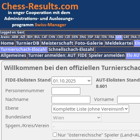
Logged on: Gast
Arabic
ARM
AZE
BIH
BUL
CAT
CHN
CRO
CZE
DEN
ENG
ESP
FAI
FIN
FRA
GER
GRE
INA
I
Home
TurnierDB
Meisterschaft
Foto-Galerie
Meldekartei
El
Turnierschach-Elozahl
Schnellschach-Elozahl
Allgemeines
Turnier anmelden: AUT
FIDE
Spieler anmelden
Elo AU
Willkommen bei den offiziellen Turnierscha
FIDE-Elolisten Stand
AUT-Elolisten Stand
8.601
Personennummer
Nachname
Vorname
Ebene
Bundesland
Spgem./Kreis/Verein
Nur "österreichische" Spieler (Land=A