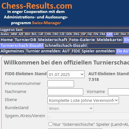
Logged on: Gast
Arabic
ARM
AZE
BIH
BUL
CAT
CHN
CRO
CZE
DEN
ENG
ESP
FAI
FIN
FRA
GER
GRE
INA
I
Home
TurnierDB
Meisterschaft
Foto-Galerie
Meldekartei
El
Turnierschach-Elozahl
Schnellschach-Elozahl
Allgemeines
Turnier anmelden: AUT
FIDE
Spieler anmelden
Elo AU
Willkommen bei den offiziellen Turnierscha
FIDE-Elolisten Stand
AUT-Elolisten Stand
7.518
Personennummer
Nachname
Vorname
Ebene
Bundesland
Spgem./Kreis/Verein
Nur "österreichische" Spieler (Land=A