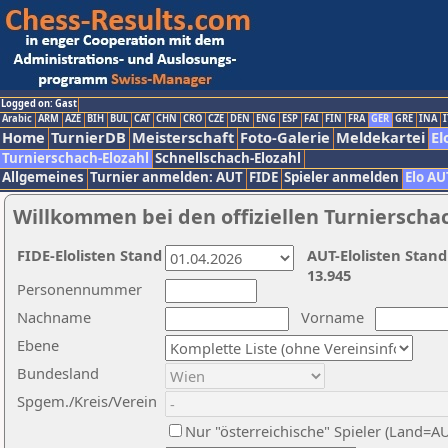
Logged on: Gast
Arabic
ARM
AZE
BIH
BUL
CAT
CHN
CRO
CZE
DEN
ENG
ESP
FAI
FIN
FRA
GER
GRE
INA
I
Home
TurnierDB
Meisterschaft
Foto-Galerie
Meldekartei
El
Turnierschach-Elozahl
Schnellschach-Elozahl
Allgemeines
Turnier anmelden: AUT
FIDE
Spieler anmelden
Elo AU
Willkommen bei den offiziellen Turnierscha
FIDE-Elolisten Stand
AUT-Elolisten Stand
13.945
Personennummer
Nachname
Vorname
Ebene
Bundesland
Spgem./Kreis/Verein
Nur "österreichische" Spieler (Land=A