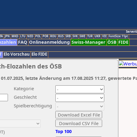
Servert
TA
JPN
MKD
LTU
NED
POL
POR
ROU
RUS
SRB
SVK
SWE
TUR
UKR
VIE
FontSize:11pt
ozahlen
FAQ
Onlineanmeldung
Swiss-Manager
ÖSB
FIDE
T
Elo Vorschau
Elo FIDE
ch-Elozahlen des ÖSB
 01.07.2025, letzte Änderung am 17.08.2025 11:27, gewertete P
Kategorie
Geschlecht
Spielberechtigung
Top 100
UT)