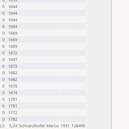
0
1644
0
1644
0
1644
0
1644
0
1669
0
1669
0
1669
0
1672
0
1697
0
1673
0
1682
0
1682
0
1678
0
1674
0
1781
0
1781
0
1772
0
1782
0,5
5,24
Schranzhofer Marco
1931
128490