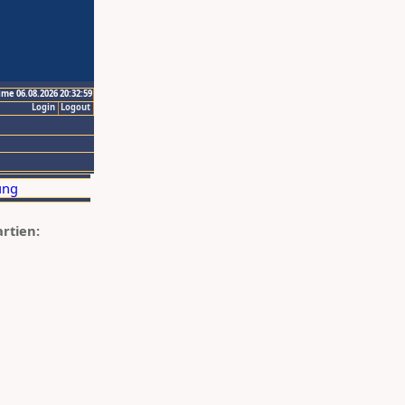
ime 06.08.2026 20:32:59
Login
Logout
artien: