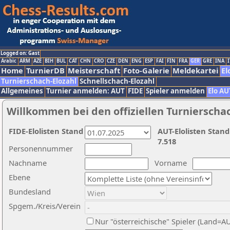
Logged on: Gast
Arabic
ARM
AZE
BIH
BUL
CAT
CHN
CRO
CZE
DEN
ENG
ESP
FAI
FIN
FRA
GER
GRE
INA
I
Home
TurnierDB
Meisterschaft
Foto-Galerie
Meldekartei
El
Turnierschach-Elozahl
Schnellschach-Elozahl
Allgemeines
Turnier anmelden: AUT
FIDE
Spieler anmelden
Elo AU
Willkommen bei den offiziellen Turnierscha
FIDE-Elolisten Stand
AUT-Elolisten Stand
7.518
Personennummer
Nachname
Vorname
Ebene
Bundesland
Spgem./Kreis/Verein
Nur "österreichische" Spieler (Land=A