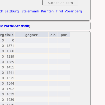
ch
Salzburg
Steiermark
Kärnten
Tirol
Vorarlberg
ik Partie-Statistik
)
erg
elo+/-
gegner
elo
pnr
0
0
0
1371
0
1388
0
1389
0
1389
0
1455
0
1541
0
1525
0
1544
0
1602
0
1639
0
1639
0
1639