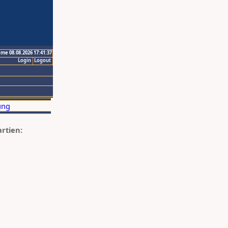
ime 08.08.2026 17:41:37
Login
Logout
artien: