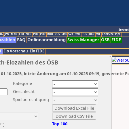
Servert
TA
JPN
MKD
LTU
NED
POL
POR
ROU
RUS
SRB
SVK
SWE
TUR
UKR
VIE
FontSize:11pt
ozahlen
FAQ
Onlineanmeldung
Swiss-Manager
ÖSB
FIDE
T
Elo Vorschau
Elo FIDE
ch-Elozahlen des ÖSB
 01.10.2025, letzte Änderung am 01.10.2025 09:19, gewertete P
Kategorie
Geschlecht
Spielberechtigung
Top 100
UT)