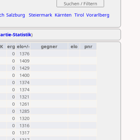
ch
Salzburg
Steiermark
Kärnten
Tirol
Vorarlberg
artie-Statistik
)
K
erg
elo+/-
gegner
elo
pnr
0
1376
0
1409
0
1429
0
1400
0
1374
0
1374
0
1321
0
1261
0
1285
0
1320
0
1316
0
1317
0
1317