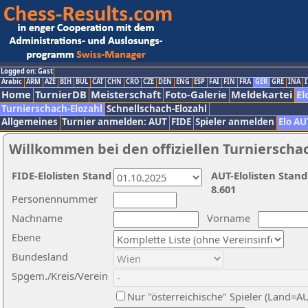
Logged on: Gast
Arabic
ARM
AZE
BIH
BUL
CAT
CHN
CRO
CZE
DEN
ENG
ESP
FAI
FIN
FRA
GER
GRE
INA
I
Home
TurnierDB
Meisterschaft
Foto-Galerie
Meldekartei
El
Turnierschach-Elozahl
Schnellschach-Elozahl
Allgemeines
Turnier anmelden: AUT
FIDE
Spieler anmelden
Elo AU
Willkommen bei den offiziellen Turnierscha
FIDE-Elolisten Stand
AUT-Elolisten Stand
8.601
Personennummer
Nachname
Vorname
Ebene
Bundesland
Spgem./Kreis/Verein
Nur "österreichische" Spieler (Land=A