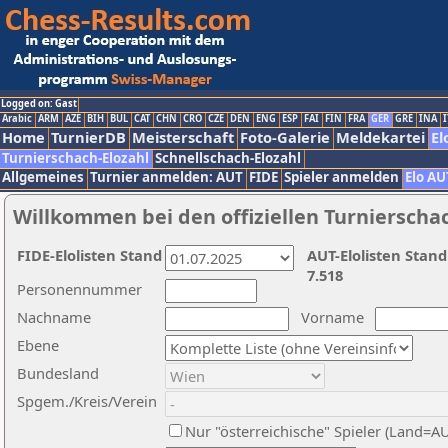
Logged on: Gast
Arabic
ARM
AZE
BIH
BUL
CAT
CHN
CRO
CZE
DEN
ENG
ESP
FAI
FIN
FRA
GER
GRE
INA
I
Home
TurnierDB
Meisterschaft
Foto-Galerie
Meldekartei
El
Turnierschach-Elozahl
Schnellschach-Elozahl
Allgemeines
Turnier anmelden: AUT
FIDE
Spieler anmelden
Elo AU
Willkommen bei den offiziellen Turnierscha
FIDE-Elolisten Stand
AUT-Elolisten Stand
7.518
Personennummer
Nachname
Vorname
Ebene
Bundesland
Spgem./Kreis/Verein
Nur "österreichische" Spieler (Land=A