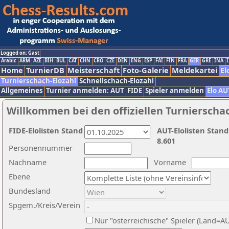
Logged on: Gast
Arabic
ARM
AZE
BIH
BUL
CAT
CHN
CRO
CZE
DEN
ENG
ESP
FAI
FIN
FRA
GER
GRE
INA
I
Home
TurnierDB
Meisterschaft
Foto-Galerie
Meldekartei
El
Turnierschach-Elozahl
Schnellschach-Elozahl
Allgemeines
Turnier anmelden: AUT
FIDE
Spieler anmelden
Elo AU
Willkommen bei den offiziellen Turnierscha
FIDE-Elolisten Stand
AUT-Elolisten Stand
8.601
Personennummer
Nachname
Vorname
Ebene
Bundesland
Spgem./Kreis/Verein
Nur "österreichische" Spieler (Land=A