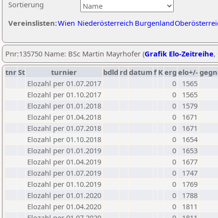
Sortierung
Vereinslisten:
Wien
Niederösterreich
Burgenland
Oberösterrei
Pnr:135750 Name: BSc Martin Mayrhofer (
Grafik Elo-Zeitreihe
,
tnr
St
turnier
bdld
rd
datum
f
K
erg
elo+/-
gegn
Elozahl per 01.07.2017
0
1565
Elozahl per 01.10.2017
0
1565
Elozahl per 01.01.2018
0
1579
Elozahl per 01.04.2018
0
1671
Elozahl per 01.07.2018
0
1671
Elozahl per 01.10.2018
0
1654
Elozahl per 01.01.2019
0
1653
Elozahl per 01.04.2019
0
1677
Elozahl per 01.07.2019
0
1747
Elozahl per 01.10.2019
0
1769
Elozahl per 01.01.2020
0
1788
Elozahl per 01.04.2020
0
1811
Elozahl per 01.07.2020
0
1811