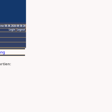
ime 08.08.2026 08:58:20
Login
Logout
artien: