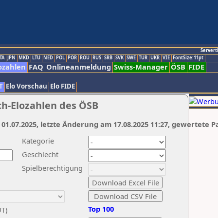
Servert
TA
JPN
MKD
LTU
NED
POL
POR
ROU
RUS
SRB
SVK
SWE
TUR
UKR
VIE
FontSize:11pt
ozahlen
FAQ
Onlineanmeldung
Swiss-Manager
ÖSB
FIDE
T
Elo Vorschau
Elo FIDE
ch-Elozahlen des ÖSB
 01.07.2025, letzte Änderung am 17.08.2025 11:27, gewertete P
Kategorie
Geschlecht
Spielberechtigung
Top 100
UT)