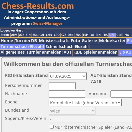
Logged on: Gast
Arabic
ARM
AZE
BIH
BUL
CAT
CHN
CRO
CZE
DEN
ENG
ESP
FAI
FIN
FRA
GER
GRE
INA
I
Home
TurnierDB
Meisterschaft
Foto-Galerie
Meldekartei
El
Turnierschach-Elozahl
Schnellschach-Elozahl
Allgemeines
Turnier anmelden: AUT
FIDE
Spieler anmelden
Elo AU
Willkommen bei den offiziellen Turnierscha
FIDE-Elolisten Stand
AUT-Elolisten Stand
7.518
Personennummer
Nachname
Vorname
Ebene
Bundesland
Spgem./Kreis/Verein
Nur "österreichische" Spieler (Land=A