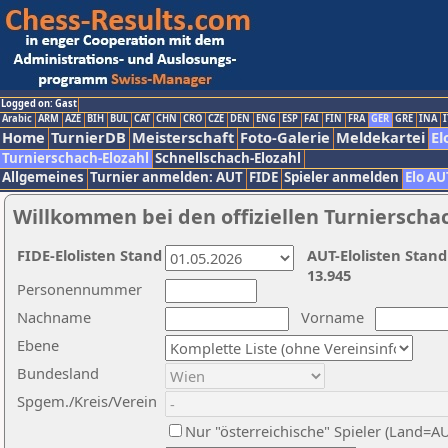
Logged on: Gast
Arabic
ARM
AZE
BIH
BUL
CAT
CHN
CRO
CZE
DEN
ENG
ESP
FAI
FIN
FRA
GER
GRE
INA
I
Home
TurnierDB
Meisterschaft
Foto-Galerie
Meldekartei
El
Turnierschach-Elozahl
Schnellschach-Elozahl
Allgemeines
Turnier anmelden: AUT
FIDE
Spieler anmelden
Elo AU
Willkommen bei den offiziellen Turnierscha
FIDE-Elolisten Stand
AUT-Elolisten Stand
13.945
Personennummer
Nachname
Vorname
Ebene
Bundesland
Spgem./Kreis/Verein
Nur "österreichische" Spieler (Land=A