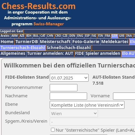
Logged on: Gast
Arabic
ARM
AZE
BIH
BUL
CAT
CHN
CRO
CZE
DEN
ENG
ESP
FAI
FIN
FRA
GER
GRE
INA
I
Home
TurnierDB
Meisterschaft
Foto-Galerie
Meldekartei
El
Turnierschach-Elozahl
Schnellschach-Elozahl
Allgemeines
Turnier anmelden: AUT
FIDE
Spieler anmelden
Elo AU
Willkommen bei den offiziellen Turnierscha
FIDE-Elolisten Stand
AUT-Elolisten Stand
7.518
Personennummer
Nachname
Vorname
Ebene
Bundesland
Spgem./Kreis/Verein
Nur "österreichische" Spieler (Land=A