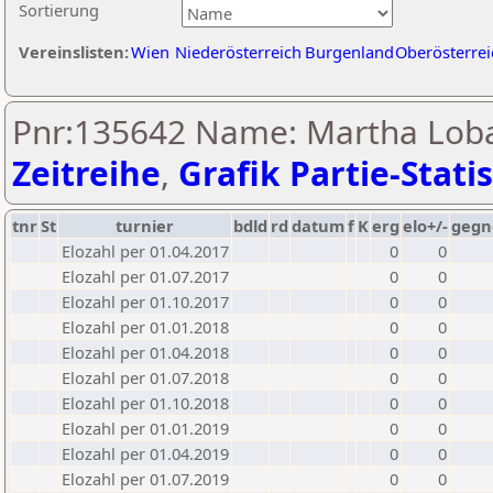
Sortierung
Vereinslisten:
Wien
Niederösterreich
Burgenland
Oberösterrei
Pnr:135642 Name: Martha Loba
Zeitreihe
,
Grafik Partie-Statis
tnr
St
turnier
bdld
rd
datum
f
K
erg
elo+/-
gegn
Elozahl per 01.04.2017
0
0
Elozahl per 01.07.2017
0
0
Elozahl per 01.10.2017
0
0
Elozahl per 01.01.2018
0
0
Elozahl per 01.04.2018
0
0
Elozahl per 01.07.2018
0
0
Elozahl per 01.10.2018
0
0
Elozahl per 01.01.2019
0
0
Elozahl per 01.04.2019
0
0
Elozahl per 01.07.2019
0
0