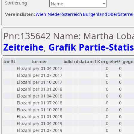
Sortierung
Vereinslisten:
Wien
Niederösterreich
Burgenland
Oberösterrei
Pnr:135642 Name: Martha Loba
Zeitreihe
,
Grafik Partie-Statis
tnr
St
turnier
bdld
rd
datum
f
K
erg
elo+/-
gegn
Elozahl per 01.04.2017
0
0
Elozahl per 01.07.2017
0
0
Elozahl per 01.10.2017
0
0
Elozahl per 01.01.2018
0
0
Elozahl per 01.04.2018
0
0
Elozahl per 01.07.2018
0
0
Elozahl per 01.10.2018
0
0
Elozahl per 01.01.2019
0
0
Elozahl per 01.04.2019
0
0
Elozahl per 01.07.2019
0
0