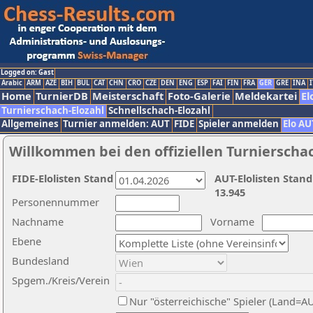
Logged on: Gast
Arabic
ARM
AZE
BIH
BUL
CAT
CHN
CRO
CZE
DEN
ENG
ESP
FAI
FIN
FRA
GER
GRE
INA
I
Home
TurnierDB
Meisterschaft
Foto-Galerie
Meldekartei
El
Turnierschach-Elozahl
Schnellschach-Elozahl
Allgemeines
Turnier anmelden: AUT
FIDE
Spieler anmelden
Elo AU
Willkommen bei den offiziellen Turnierscha
FIDE-Elolisten Stand
AUT-Elolisten Stand
13.945
Personennummer
Nachname
Vorname
Ebene
Bundesland
Spgem./Kreis/Verein
Nur "österreichische" Spieler (Land=A