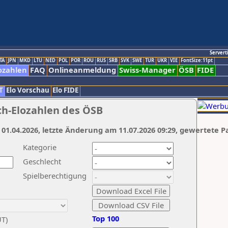
Servert
TA
JPN
MKD
LTU
NED
POL
POR
ROU
RUS
SRB
SVK
SWE
TUR
UKR
VIE
FontSize:11pt
ozahlen
FAQ
Onlineanmeldung
Swiss-Manager
ÖSB
FIDE
T
Elo Vorschau
Elo FIDE
ch-Elozahlen des ÖSB
 01.04.2026, letzte Änderung am 11.07.2026 09:29, gewertete P
Kategorie
Geschlecht
Spielberechtigung
Top 100
UT)