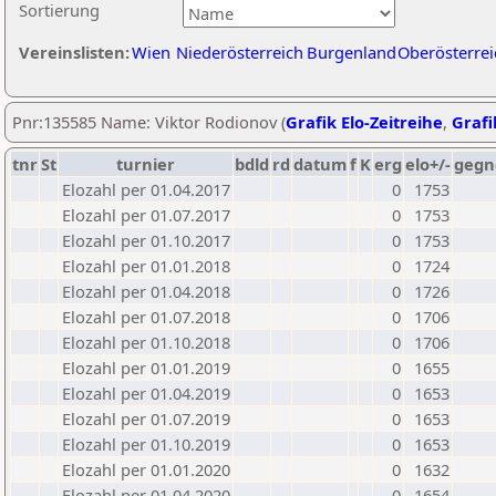
Sortierung
Vereinslisten:
Wien
Niederösterreich
Burgenland
Oberösterrei
Pnr:135585 Name: Viktor Rodionov (
Grafik Elo-Zeitreihe
,
Grafi
tnr
St
turnier
bdld
rd
datum
f
K
erg
elo+/-
gegn
Elozahl per 01.04.2017
0
1753
Elozahl per 01.07.2017
0
1753
Elozahl per 01.10.2017
0
1753
Elozahl per 01.01.2018
0
1724
Elozahl per 01.04.2018
0
1726
Elozahl per 01.07.2018
0
1706
Elozahl per 01.10.2018
0
1706
Elozahl per 01.01.2019
0
1655
Elozahl per 01.04.2019
0
1653
Elozahl per 01.07.2019
0
1653
Elozahl per 01.10.2019
0
1653
Elozahl per 01.01.2020
0
1632
Elozahl per 01.04.2020
0
1654