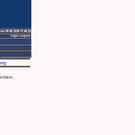
ime 09.08.2026 11:48:23
Login
Logout
artien: