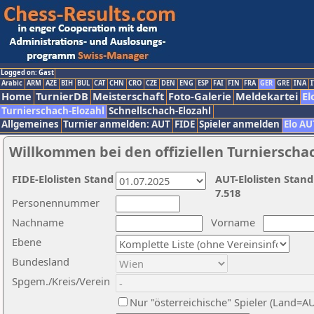
Logged on: Gast
Arabic
ARM
AZE
BIH
BUL
CAT
CHN
CRO
CZE
DEN
ENG
ESP
FAI
FIN
FRA
GER
GRE
INA
I
Home
TurnierDB
Meisterschaft
Foto-Galerie
Meldekartei
El
Turnierschach-Elozahl
Schnellschach-Elozahl
Allgemeines
Turnier anmelden: AUT
FIDE
Spieler anmelden
Elo AU
Willkommen bei den offiziellen Turnierscha
FIDE-Elolisten Stand
AUT-Elolisten Stand
7.518
Personennummer
Nachname
Vorname
Ebene
Bundesland
Spgem./Kreis/Verein
Nur "österreichische" Spieler (Land=A