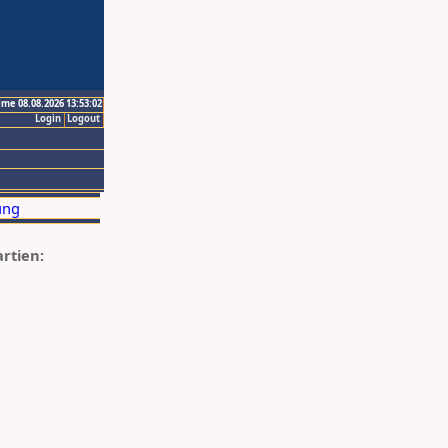
ime 08.08.2026 13:53:02
Login
Logout
artien: