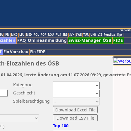
Servert
TA
JPN
MKD
LTU
NED
POL
POR
ROU
RUS
SRB
SVK
SWE
TUR
UKR
VIE
FontSize:11pt
ozahlen
FAQ
Onlineanmeldung
Swiss-Manager
ÖSB
FIDE
T
Elo Vorschau
Elo FIDE
ch-Elozahlen des ÖSB
 01.04.2026, letzte Änderung am 11.07.2026 09:29, gewertete P
Kategorie
Geschlecht
Spielberechtigung
Top 100
UT)