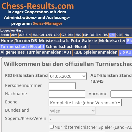
Logged on: Gast
Arabic
ARM
AZE
BIH
BUL
CAT
CHN
CRO
CZE
DEN
ENG
ESP
FAI
FIN
FRA
GER
GRE
INA
I
Home
TurnierDB
Meisterschaft
Foto-Galerie
Meldekartei
El
Turnierschach-Elozahl
Schnellschach-Elozahl
Allgemeines
Turnier anmelden: AUT
FIDE
Spieler anmelden
Elo AU
Willkommen bei den offiziellen Turnierscha
FIDE-Elolisten Stand
AUT-Elolisten Stand
13.945
Personennummer
Nachname
Vorname
Ebene
Bundesland
Spgem./Kreis/Verein
Nur "österreichische" Spieler (Land=A