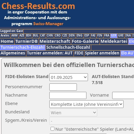
Logged on: Gast
Arabic
ARM
AZE
BIH
BUL
CAT
CHN
CRO
CZE
DEN
ENG
ESP
FAI
FIN
FRA
GER
GRE
INA
I
Home
TurnierDB
Meisterschaft
Foto-Galerie
Meldekartei
El
Turnierschach-Elozahl
Schnellschach-Elozahl
Allgemeines
Turnier anmelden: AUT
FIDE
Spieler anmelden
Elo AU
Willkommen bei den offiziellen Turnierscha
FIDE-Elolisten Stand
AUT-Elolisten Stand
7.518
Personennummer
Nachname
Vorname
Ebene
Bundesland
Spgem./Kreis/Verein
Nur "österreichische" Spieler (Land=A