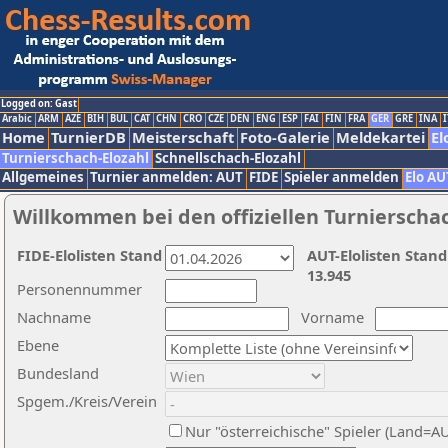
Logged on: Gast
Arabic
ARM
AZE
BIH
BUL
CAT
CHN
CRO
CZE
DEN
ENG
ESP
FAI
FIN
FRA
GER
GRE
INA
I
Home
TurnierDB
Meisterschaft
Foto-Galerie
Meldekartei
El
Turnierschach-Elozahl
Schnellschach-Elozahl
Allgemeines
Turnier anmelden: AUT
FIDE
Spieler anmelden
Elo AU
Willkommen bei den offiziellen Turnierscha
FIDE-Elolisten Stand
AUT-Elolisten Stand
13.945
Personennummer
Nachname
Vorname
Ebene
Bundesland
Spgem./Kreis/Verein
Nur "österreichische" Spieler (Land=A