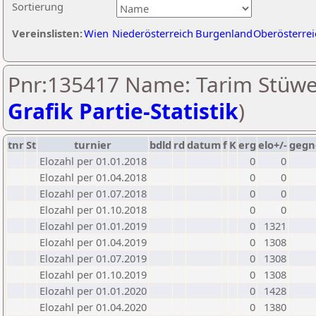
Sortierung
Vereinslisten:
Wien
Niederösterreich
Burgenland
Oberösterrei
Pnr:135417 Name: Tarim Stüwe
Grafik Partie-Statistik
)
tnr
St
turnier
bdld
rd
datum
f
K
erg
elo+/-
gegn
Elozahl per 01.01.2018
0
0
Elozahl per 01.04.2018
0
0
Elozahl per 01.07.2018
0
0
Elozahl per 01.10.2018
0
0
Elozahl per 01.01.2019
0
1321
Elozahl per 01.04.2019
0
1308
Elozahl per 01.07.2019
0
1308
Elozahl per 01.10.2019
0
1308
Elozahl per 01.01.2020
0
1428
Elozahl per 01.04.2020
0
1380