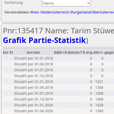
Sortierung
Vereinslisten:
Wien
Niederösterreich
Burgenland
Oberösterrei
Pnr:135417 Name: Tarim Stüwe
Grafik Partie-Statistik
)
tnr
St
turnier
bdld
rd
datum
f
K
erg
elo+/-
gegn
Elozahl per 01.01.2018
0
0
Elozahl per 01.04.2018
0
0
Elozahl per 01.07.2018
0
0
Elozahl per 01.10.2018
0
0
Elozahl per 01.01.2019
0
1321
Elozahl per 01.04.2019
0
1308
Elozahl per 01.07.2019
0
1308
Elozahl per 01.10.2019
0
1308
Elozahl per 01.01.2020
0
1428
Elozahl per 01.04.2020
0
1380