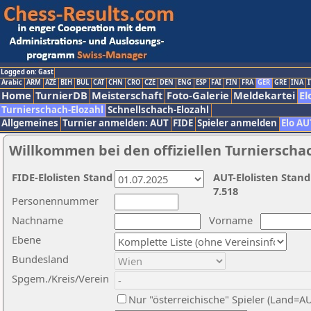
Logged on: Gast
Arabic
ARM
AZE
BIH
BUL
CAT
CHN
CRO
CZE
DEN
ENG
ESP
FAI
FIN
FRA
GER
GRE
INA
I
Home
TurnierDB
Meisterschaft
Foto-Galerie
Meldekartei
El
Turnierschach-Elozahl
Schnellschach-Elozahl
Allgemeines
Turnier anmelden: AUT
FIDE
Spieler anmelden
Elo AU
Willkommen bei den offiziellen Turnierscha
FIDE-Elolisten Stand
AUT-Elolisten Stand
7.518
Personennummer
Nachname
Vorname
Ebene
Bundesland
Spgem./Kreis/Verein
Nur "österreichische" Spieler (Land=A