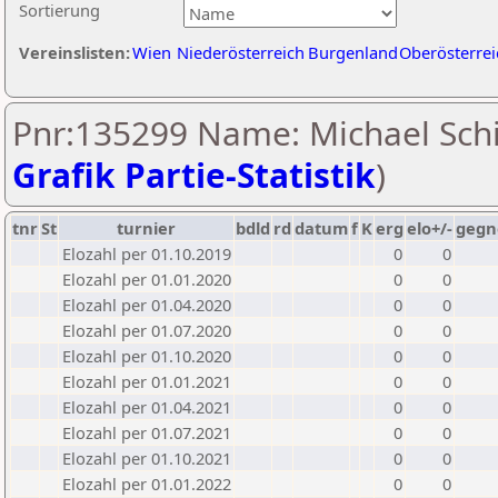
Sortierung
Vereinslisten:
Wien
Niederösterreich
Burgenland
Oberösterrei
Pnr:135299 Name: Michael Schi
Grafik Partie-Statistik
)
tnr
St
turnier
bdld
rd
datum
f
K
erg
elo+/-
gegn
Elozahl per 01.10.2019
0
0
Elozahl per 01.01.2020
0
0
Elozahl per 01.04.2020
0
0
Elozahl per 01.07.2020
0
0
Elozahl per 01.10.2020
0
0
Elozahl per 01.01.2021
0
0
Elozahl per 01.04.2021
0
0
Elozahl per 01.07.2021
0
0
Elozahl per 01.10.2021
0
0
Elozahl per 01.01.2022
0
0