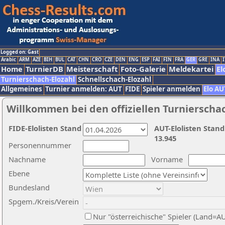
Logged on: Gast
Arabic
ARM
AZE
BIH
BUL
CAT
CHN
CRO
CZE
DEN
ENG
ESP
FAI
FIN
FRA
GER
GRE
INA
I
Home
TurnierDB
Meisterschaft
Foto-Galerie
Meldekartei
El
Turnierschach-Elozahl
Schnellschach-Elozahl
Allgemeines
Turnier anmelden: AUT
FIDE
Spieler anmelden
Elo AU
Willkommen bei den offiziellen Turnierscha
FIDE-Elolisten Stand
AUT-Elolisten Stand
13.945
Personennummer
Nachname
Vorname
Ebene
Bundesland
Spgem./Kreis/Verein
Nur "österreichische" Spieler (Land=A