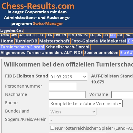
Logged on: Gast
Arabic
ARM
AZE
BIH
BUL
CAT
CHN
CRO
CZE
DEN
ENG
ESP
FAI
FIN
FRA
GER
GRE
INA
I
Home
TurnierDB
Meisterschaft
Foto-Galerie
Meldekartei
El
Turnierschach-Elozahl
Schnellschach-Elozahl
Allgemeines
Turnier anmelden: AUT
FIDE
Spieler anmelden
Elo AU
Willkommen bei den offiziellen Turnierscha
FIDE-Elolisten Stand
AUT-Elolisten Stand
10.879
Personennummer
Nachname
Vorname
Ebene
Bundesland
Spgem./Kreis/Verein
Nur "österreichische" Spieler (Land=A