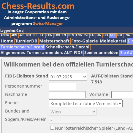
Logged on: Gast
Arabic
ARM
AZE
BIH
BUL
CAT
CHN
CRO
CZE
DEN
ENG
ESP
FAI
FIN
FRA
GER
GRE
INA
I
Home
TurnierDB
Meisterschaft
Foto-Galerie
Meldekartei
El
Turnierschach-Elozahl
Schnellschach-Elozahl
Allgemeines
Turnier anmelden: AUT
FIDE
Spieler anmelden
Elo AU
Willkommen bei den offiziellen Turnierscha
FIDE-Elolisten Stand
AUT-Elolisten Stand
7.518
Personennummer
Nachname
Vorname
Ebene
Bundesland
Spgem./Kreis/Verein
Nur "österreichische" Spieler (Land=A