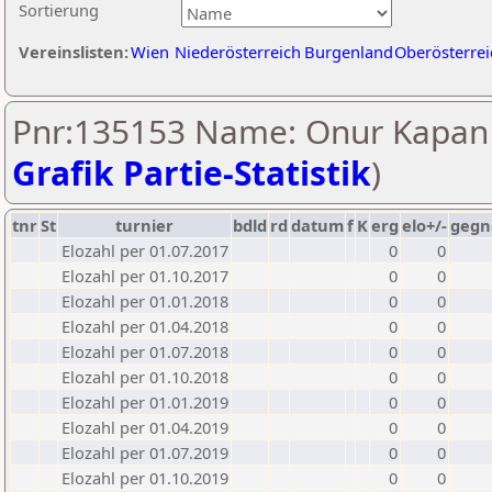
Sortierung
Vereinslisten:
Wien
Niederösterreich
Burgenland
Oberösterrei
Pnr:135153 Name: Onur Kapan 
Grafik Partie-Statistik
)
tnr
St
turnier
bdld
rd
datum
f
K
erg
elo+/-
gegn
Elozahl per 01.07.2017
0
0
Elozahl per 01.10.2017
0
0
Elozahl per 01.01.2018
0
0
Elozahl per 01.04.2018
0
0
Elozahl per 01.07.2018
0
0
Elozahl per 01.10.2018
0
0
Elozahl per 01.01.2019
0
0
Elozahl per 01.04.2019
0
0
Elozahl per 01.07.2019
0
0
Elozahl per 01.10.2019
0
0