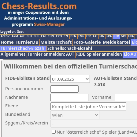
Logged on: Gast
Arabic
ARM
AZE
BIH
BUL
CAT
CHN
CRO
CZE
DEN
ENG
ESP
FAI
FIN
FRA
GER
GRE
INA
I
Home
TurnierDB
Meisterschaft
Foto-Galerie
Meldekartei
El
Turnierschach-Elozahl
Schnellschach-Elozahl
Allgemeines
Turnier anmelden: AUT
FIDE
Spieler anmelden
Elo AU
Willkommen bei den offiziellen Turnierscha
FIDE-Elolisten Stand
AUT-Elolisten Stand
7.518
Personennummer
Nachname
Vorname
Ebene
Bundesland
Spgem./Kreis/Verein
Nur "österreichische" Spieler (Land=A