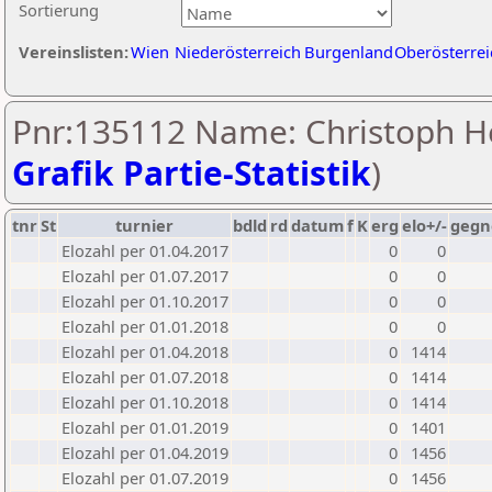
Sortierung
Vereinslisten:
Wien
Niederösterreich
Burgenland
Oberösterrei
Pnr:135112 Name: Christoph He
Grafik Partie-Statistik
)
tnr
St
turnier
bdld
rd
datum
f
K
erg
elo+/-
gegn
Elozahl per 01.04.2017
0
0
Elozahl per 01.07.2017
0
0
Elozahl per 01.10.2017
0
0
Elozahl per 01.01.2018
0
0
Elozahl per 01.04.2018
0
1414
Elozahl per 01.07.2018
0
1414
Elozahl per 01.10.2018
0
1414
Elozahl per 01.01.2019
0
1401
Elozahl per 01.04.2019
0
1456
Elozahl per 01.07.2019
0
1456