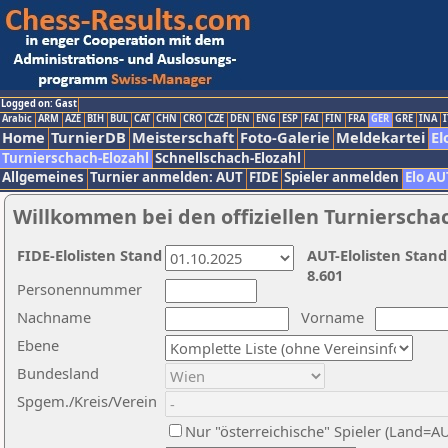
Logged on: Gast
Arabic
ARM
AZE
BIH
BUL
CAT
CHN
CRO
CZE
DEN
ENG
ESP
FAI
FIN
FRA
GER
GRE
INA
I
Home
TurnierDB
Meisterschaft
Foto-Galerie
Meldekartei
El
Turnierschach-Elozahl
Schnellschach-Elozahl
Allgemeines
Turnier anmelden: AUT
FIDE
Spieler anmelden
Elo AU
Willkommen bei den offiziellen Turnierscha
FIDE-Elolisten Stand
AUT-Elolisten Stand
8.601
Personennummer
Nachname
Vorname
Ebene
Bundesland
Spgem./Kreis/Verein
Nur "österreichische" Spieler (Land=A