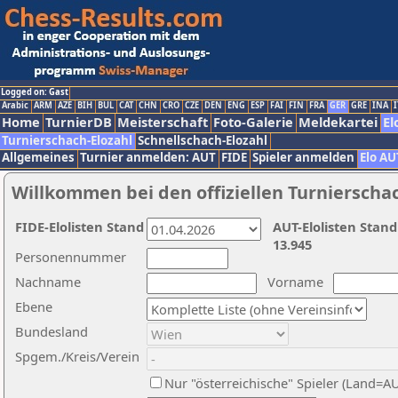
Logged on: Gast
Arabic
ARM
AZE
BIH
BUL
CAT
CHN
CRO
CZE
DEN
ENG
ESP
FAI
FIN
FRA
GER
GRE
INA
I
Home
TurnierDB
Meisterschaft
Foto-Galerie
Meldekartei
El
Turnierschach-Elozahl
Schnellschach-Elozahl
Allgemeines
Turnier anmelden: AUT
FIDE
Spieler anmelden
Elo AU
Willkommen bei den offiziellen Turnierscha
FIDE-Elolisten Stand
AUT-Elolisten Stand
13.945
Personennummer
Nachname
Vorname
Ebene
Bundesland
Spgem./Kreis/Verein
Nur "österreichische" Spieler (Land=A