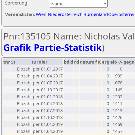
Sortierung
Vereinslisten:
Wien
Niederösterreich
Burgenland
Oberösterrei
Pnr:135105 Name: Nicholas Val
Grafik Partie-Statistik
)
tnr
St
turnier
bdld
rd
datum
f
K
erg
elo+/-
gegn
Elozahl per 01.01.2017
0
0
Elozahl per 01.04.2017
0
999
Elozahl per 01.07.2017
0
1078
Elozahl per 01.10.2017
0
1149
Elozahl per 01.01.2018
0
1202
Elozahl per 01.04.2018
0
1411
Elozahl per 01.07.2018
0
1413
Elozahl per 01.10.2018
0
1426
Elozahl per 01.01.2019
0
1469
Elozahl per 01.04.2019
0
1457