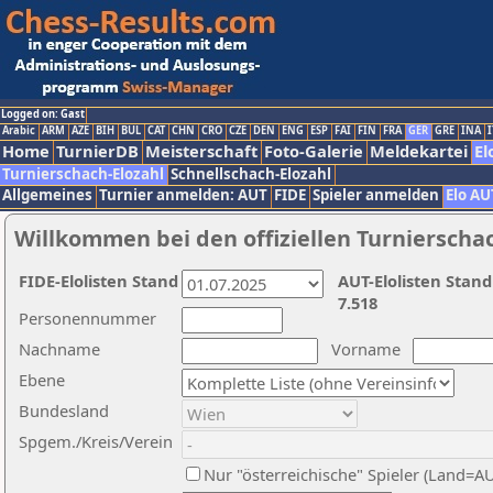
Logged on: Gast
Arabic
ARM
AZE
BIH
BUL
CAT
CHN
CRO
CZE
DEN
ENG
ESP
FAI
FIN
FRA
GER
GRE
INA
I
Home
TurnierDB
Meisterschaft
Foto-Galerie
Meldekartei
El
Turnierschach-Elozahl
Schnellschach-Elozahl
Allgemeines
Turnier anmelden: AUT
FIDE
Spieler anmelden
Elo AU
Willkommen bei den offiziellen Turnierscha
FIDE-Elolisten Stand
AUT-Elolisten Stand
7.518
Personennummer
Nachname
Vorname
Ebene
Bundesland
Spgem./Kreis/Verein
Nur "österreichische" Spieler (Land=A