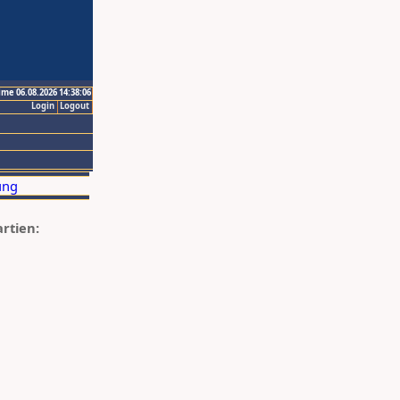
ime 06.08.2026 14:38:06
Login
Logout
artien: