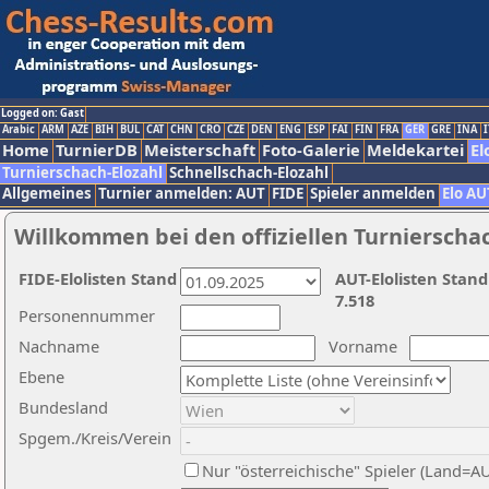
Logged on: Gast
Arabic
ARM
AZE
BIH
BUL
CAT
CHN
CRO
CZE
DEN
ENG
ESP
FAI
FIN
FRA
GER
GRE
INA
I
Home
TurnierDB
Meisterschaft
Foto-Galerie
Meldekartei
El
Turnierschach-Elozahl
Schnellschach-Elozahl
Allgemeines
Turnier anmelden: AUT
FIDE
Spieler anmelden
Elo AU
Willkommen bei den offiziellen Turnierscha
FIDE-Elolisten Stand
AUT-Elolisten Stand
7.518
Personennummer
Nachname
Vorname
Ebene
Bundesland
Spgem./Kreis/Verein
Nur "österreichische" Spieler (Land=A