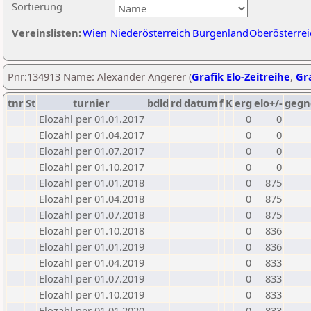
Sortierung
Vereinslisten:
Wien
Niederösterreich
Burgenland
Oberösterrei
Pnr:134913 Name: Alexander Angerer (
Grafik Elo-Zeitreihe
,
Gra
tnr
St
turnier
bdld
rd
datum
f
K
erg
elo+/-
gegn
Elozahl per 01.01.2017
0
0
Elozahl per 01.04.2017
0
0
Elozahl per 01.07.2017
0
0
Elozahl per 01.10.2017
0
0
Elozahl per 01.01.2018
0
875
Elozahl per 01.04.2018
0
875
Elozahl per 01.07.2018
0
875
Elozahl per 01.10.2018
0
836
Elozahl per 01.01.2019
0
836
Elozahl per 01.04.2019
0
833
Elozahl per 01.07.2019
0
833
Elozahl per 01.10.2019
0
833
Elozahl per 01.01.2020
0
833