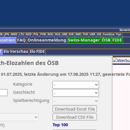
Servert
TA
JPN
MKD
LTU
NED
POL
POR
ROU
RUS
SRB
SVK
SWE
TUR
UKR
VIE
FontSize:11pt
ozahlen
FAQ
Onlineanmeldung
Swiss-Manager
ÖSB
FIDE
T
Elo Vorschau
Elo FIDE
ch-Elozahlen des ÖSB
 01.07.2025, letzte Änderung am 17.08.2025 11:27, gewertete P
Kategorie
Geschlecht
Spielberechtigung
Top 100
UT)