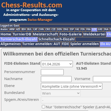
Logged on: Gast
Arabic
ARM
AZE
BIH
BUL
CAT
CHN
CRO
CZE
DEN
ENG
ESP
FAI
FIN
FRA
GER
GRE
INA
I
Home
TurnierDB
Meisterschaft
Foto-Galerie
Meldekartei
El
Turnierschach-Elozahl
Schnellschach-Elozahl
Allgemeines
Turnier anmelden: AUT
FIDE
Spieler anmelden
Elo AU
Willkommen bei den offiziellen Turnierscha
FIDE-Elolisten Stand
AUT-Elolisten Stand
13.945
Personennummer
Nachname
Vorname
Ebene
Bundesland
Spgem./Kreis/Verein
Nur "österreichische" Spieler (Land=A