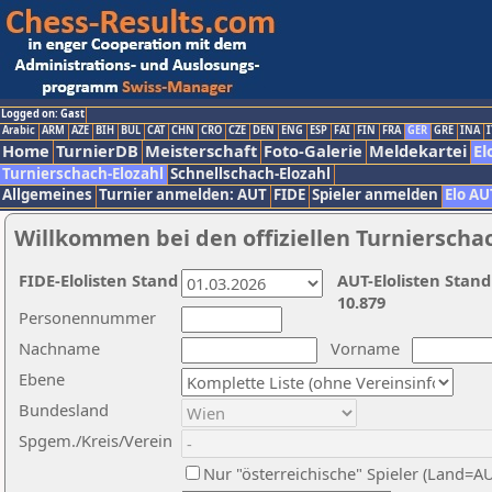
Logged on: Gast
Arabic
ARM
AZE
BIH
BUL
CAT
CHN
CRO
CZE
DEN
ENG
ESP
FAI
FIN
FRA
GER
GRE
INA
I
Home
TurnierDB
Meisterschaft
Foto-Galerie
Meldekartei
El
Turnierschach-Elozahl
Schnellschach-Elozahl
Allgemeines
Turnier anmelden: AUT
FIDE
Spieler anmelden
Elo AU
Willkommen bei den offiziellen Turnierscha
FIDE-Elolisten Stand
AUT-Elolisten Stand
10.879
Personennummer
Nachname
Vorname
Ebene
Bundesland
Spgem./Kreis/Verein
Nur "österreichische" Spieler (Land=A