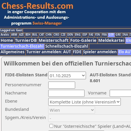
Logged on: Gast
Arabic
ARM
AZE
BIH
BUL
CAT
CHN
CRO
CZE
DEN
ENG
ESP
FAI
FIN
FRA
GER
GRE
INA
I
Home
TurnierDB
Meisterschaft
Foto-Galerie
Meldekartei
El
Turnierschach-Elozahl
Schnellschach-Elozahl
Allgemeines
Turnier anmelden: AUT
FIDE
Spieler anmelden
Elo AU
Willkommen bei den offiziellen Turnierscha
FIDE-Elolisten Stand
AUT-Elolisten Stand
8.601
Personennummer
Nachname
Vorname
Ebene
Bundesland
Spgem./Kreis/Verein
Nur "österreichische" Spieler (Land=A