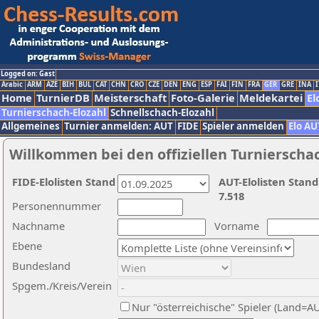
Logged on: Gast
Arabic
ARM
AZE
BIH
BUL
CAT
CHN
CRO
CZE
DEN
ENG
ESP
FAI
FIN
FRA
GER
GRE
INA
I
Home
TurnierDB
Meisterschaft
Foto-Galerie
Meldekartei
El
Turnierschach-Elozahl
Schnellschach-Elozahl
Allgemeines
Turnier anmelden: AUT
FIDE
Spieler anmelden
Elo AU
Willkommen bei den offiziellen Turnierscha
FIDE-Elolisten Stand
AUT-Elolisten Stand
7.518
Personennummer
Nachname
Vorname
Ebene
Bundesland
Spgem./Kreis/Verein
Nur "österreichische" Spieler (Land=A