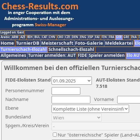
Logged on: Gast
Arabic
ARM
AZE
BIH
BUL
CAT
CHN
CRO
CZE
DEN
ENG
ESP
FAI
FIN
FRA
GER
GRE
INA
I
Home
TurnierDB
Meisterschaft
Foto-Galerie
Meldekartei
El
Turnierschach-Elozahl
Schnellschach-Elozahl
Allgemeines
Turnier anmelden: AUT
FIDE
Spieler anmelden
Elo AU
Willkommen bei den offiziellen Turnierscha
FIDE-Elolisten Stand
AUT-Elolisten Stand
7.518
Personennummer
Nachname
Vorname
Ebene
Bundesland
Spgem./Kreis/Verein
Nur "österreichische" Spieler (Land=A