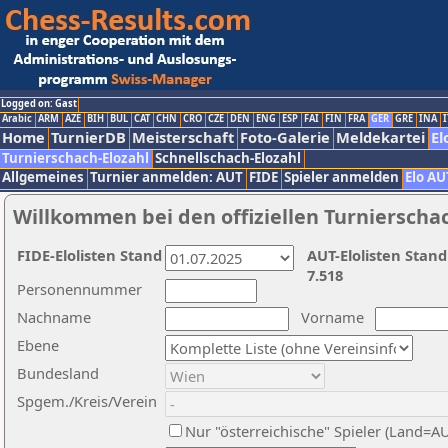
Logged on: Gast
Arabic
ARM
AZE
BIH
BUL
CAT
CHN
CRO
CZE
DEN
ENG
ESP
FAI
FIN
FRA
GER
GRE
INA
I
Home
TurnierDB
Meisterschaft
Foto-Galerie
Meldekartei
El
Turnierschach-Elozahl
Schnellschach-Elozahl
Allgemeines
Turnier anmelden: AUT
FIDE
Spieler anmelden
Elo AU
Willkommen bei den offiziellen Turnierscha
FIDE-Elolisten Stand
AUT-Elolisten Stand
7.518
Personennummer
Nachname
Vorname
Ebene
Bundesland
Spgem./Kreis/Verein
Nur "österreichische" Spieler (Land=A